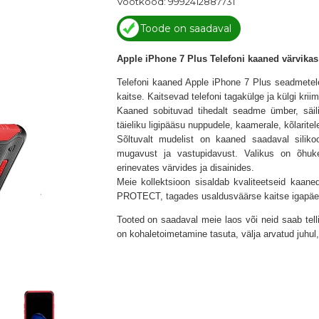
Vöötkood: 9992412887731
Toode on saadaval
Apple iPhone 7 Plus Telefoni kaaned värvikas 
Telefoni kaaned Apple iPhone 7 Plus seadmetel
kaitse. Kaitsevad telefoni tagakülge ja külgi kri
Kaaned sobituvad tihedalt seadme ümber, säili
täieliku ligipääsu nuppudele, kaamerale, kõlaritel
Sõltuvalt mudelist on kaaned saadaval siliko
mugavust ja vastupidavust. Valikus on õhuk
erinevates värvides ja disainides.
Meie kollektsioon sisaldab kvaliteetseid kaa
PROTECT
, tagades usaldusväärse kaitse igapäe
Tooted on saadaval meie laos või neid saab tel
on kohaletoimetamine tasuta, välja arvatud juhu