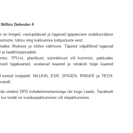
Nillkin Defender 4
e on kerged, vastupidavad ja tagavad igapäevase usaldusväärse
imustuste, tolmu ning kukkumise kahjustuste eest.
tades õhukese ja stiilse välimuse. Täpsed väljalõiked tagavad
e ja laadimispesadele.
onist, TPU-st, plastikust, süsinikkiust või kummist, pakkudes
esed tagakaaned, avatavad kaaned ja rahakoti tüüpi kaaned
ned tuntud tootjatelt: NILLKIN, ESR, SPIGEN, RINGKE ja TECH-
vaselt.
lida veebist DPD kohaletoimetamisega üle kogu Leedu. Tavaliselt
l, kui toode on sooduspakkumises või eripakkumises.