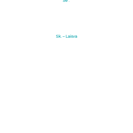
Še .
Sk. – Laisva