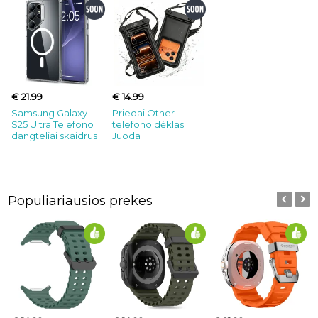
€ 21.99
€ 14.99
Samsung Galaxy
Priedai Other
S25 Ultra Telefono
telefono dėklas
dangteliai skaidrus
Juoda
Populiariausios prekes