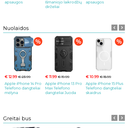
apsaugos
Išmaniojo laikrodžių
apsaugos
dirželiai
d
Nuolaidos
€ 12.99
€ 11.99
€ 10.99
€ 23.99
€ 19.99
€ 15.99
Apple iPhone 14 Pro
Apple iPhone 13 Pro
Apple iPhone 15 Plus
Telefono dangteliai
Max Telefono
Telefono dangteliai
mėlyna
dangteliai Juoda
skaidrus
Greitai bus