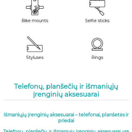
Bike mounts
Selfie sticks
Styluses
Rings
Telefonų, planšečių ir išmaniųjų
įrenginių aksesuarai
Išmaniųjų įrenginių aksesuarai – telefonai, planšetės ir
priedai
Telefonų, planšečių ir išmaniųjų įrenginių aksesuarai yra