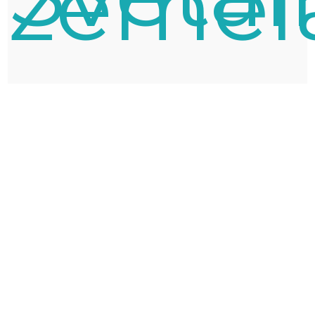
žemėl