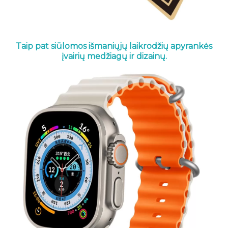
Taip pat siūlomos išmaniųjų laikrodžių apyrankės
įvairių medžiagų ir dizainų.