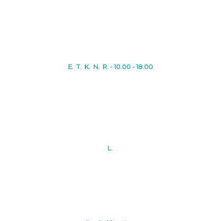
E. T. K. N. R. - 10.00 - 18.00
L.