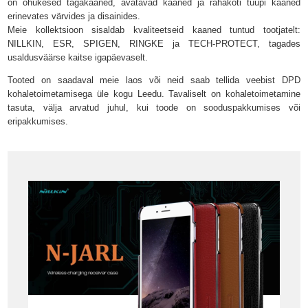
on õhukesed tagakaaned, avatavad kaaned ja rahakoti tüüpi kaaned
erinevates värvides ja disainides.
Meie kollektsioon sisaldab kvaliteetseid kaaned tuntud tootjatelt:
NILLKIN, ESR, SPIGEN, RINGKE ja TECH-PROTECT
, tagades
usaldusväärse kaitse igapäevaselt.
Tooted on saadaval meie laos või neid saab tellida veebist DPD
kohaletoimetamisega üle kogu Leedu. Tavaliselt on kohaletoimetamine
tasuta, välja arvatud juhul, kui toode on sooduspakkumises või
eripakkumises.