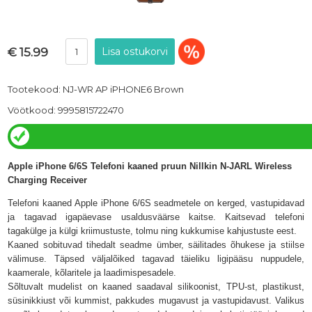
€ 15.99
Tootekood: NJ-WR AP iPHONE6 Brown
Vöötkood: 9995815722470
Apple iPhone 6/6S Telefoni kaaned pruun Nillkin N-JARL Wireless
Charging Receiver
Telefoni kaaned Apple iPhone 6/6S seadmetele on kerged, vastupidavad
ja tagavad igapäevase usaldusväärse kaitse. Kaitsevad telefoni
tagakülge ja külgi kriimustuste, tolmu ning kukkumise kahjustuste eest.
Kaaned sobituvad tihedalt seadme ümber, säilitades õhukese ja stiilse
välimuse. Täpsed väljalõiked tagavad täieliku ligipääsu nuppudele,
kaamerale, kõlaritele ja laadimispesadele.
Sõltuvalt mudelist on kaaned saadaval silikoonist, TPU-st, plastikust,
süsinikkiust või kummist, pakkudes mugavust ja vastupidavust. Valikus