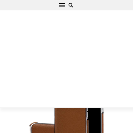
Apple iPhone 6/6S Telefoni kaaned pruun
Nillkin N-JARL Wireless Charging Receiver
Avaleht
/
Apple
/
iPhone
/
iPhone 6/6S
/
iPhone 6/6S Telefoni
kaaned pruun Nillkin N-JARL Wireless Charging Receiver