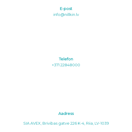
E-post
info@nillkin.lv
Telefon
+371 22848000
Aadress
SIA AVEX, Brivibas gatve 226 K-4, Riia, LV-1039