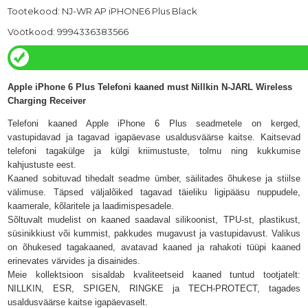
Tootekood: NJ-WR AP iPHONE6 Plus Black
Vöötkood: 9994336383566
Apple iPhone 6 Plus Telefoni kaaned must Nillkin N-JARL Wireless
Charging Receiver
Telefoni kaaned Apple iPhone 6 Plus seadmetele on kerged,
vastupidavad ja tagavad igapäevase usaldusväärse kaitse. Kaitsevad
telefoni tagakülge ja külgi kriimustuste, tolmu ning kukkumise
kahjustuste eest.
Kaaned sobituvad tihedalt seadme ümber, säilitades õhukese ja stiilse
välimuse. Täpsed väljalõiked tagavad täieliku ligipääsu nuppudele,
kaamerale, kõlaritele ja laadimispesadele.
Sõltuvalt mudelist on kaaned saadaval silikoonist, TPU-st, plastikust,
süsinikkiust või kummist, pakkudes mugavust ja vastupidavust. Valikus
on õhukesed tagakaaned, avatavad kaaned ja rahakoti tüüpi kaaned
erinevates värvides ja disainides.
Meie kollektsioon sisaldab kvaliteetseid kaaned tuntud tootjatelt:
NILLKIN, ESR, SPIGEN, RINGKE ja TECH-PROTECT
, tagades
usaldusväärse kaitse igapäevaselt.