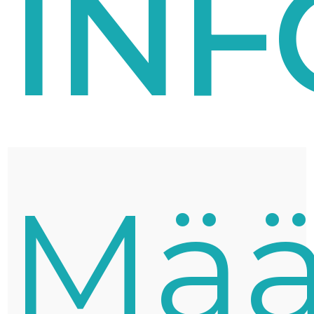
IN
Mää