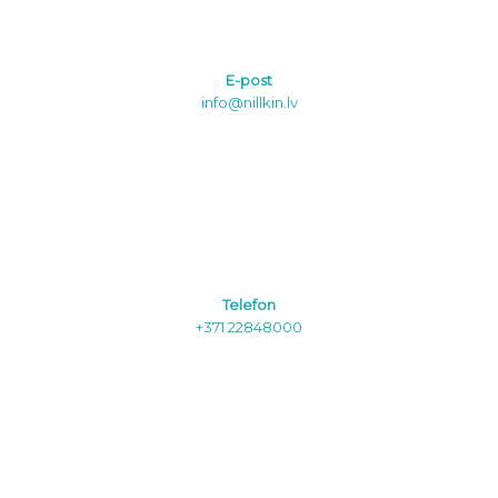
E-post
info@nillkin.lv
Telefon
+371 22848000