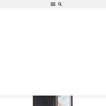
Apple iPhone 6 Plus Telefoni kaaned must
Nillkin N-JARL Wireless Charging Receiver
Avaleht
/
Apple
/
iPhone
/
iPhone 6 Plus
/
iPhone 6 Plus Telefoni
kaaned must Nillkin N-JARL Wireless Charging Receiver