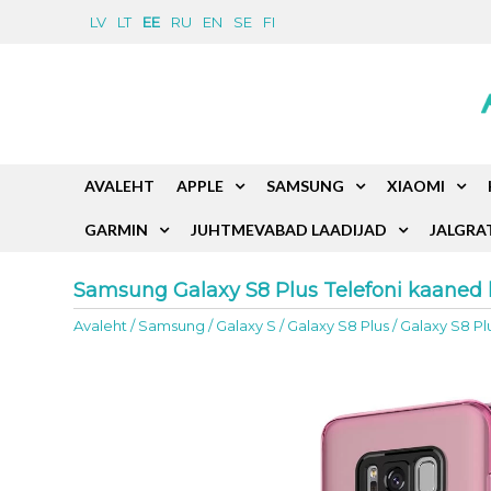
LV
LT
EE
RU
EN
SE
FI
AVALEHT
APPLE
SAMSUNG
XIAOMI
GARMIN
JUHTMEVABAD LAADIJAD
JALGRA
Samsung Galaxy S8 Plus Telefoni kaaned 
Avaleht
/
Samsung
/
Galaxy S
/
Galaxy S8 Plus
/
Galaxy S8 Pl