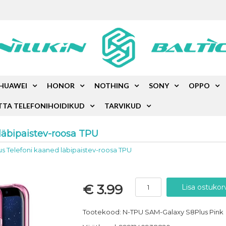
HUAWEI
HONOR
NOTHING
SONY
OPPO
TTA TELEFONIHOIDIKUD
TARVIKUD
läbipaistev-roosa TPU
us Telefoni kaaned läbipaistev-roosa TPU
€ 3.99
Tootekood: N-TPU SAM-Galaxy S8Plus Pink