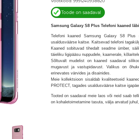
Vöötkood: 9991240938820
Toode on saadaval
Samsung Galaxy S8 Plus Telefoni kaaned läb
Telefoni kaaned Samsung Galaxy S8 Plus s
usaldusväärse kaitse. Kaitsevad telefoni tagakül
Kaaned sobituvad tihedalt seadme ümber, säili
täieliku ligipääsu nuppudele, kaamerale, kõlaritel
Sõltuvalt mudelist on kaaned saadaval siliko
mugavust ja vastupidavust. Valikus on õhuk
erinevates värvides ja disainides.
Meie kollektsioon sisaldab kvaliteetseid kaa
PROTECT
, tagades usaldusväärse kaitse igapäe
Tooted on saadaval meie laos või neid saab tel
on kohaletoimetamine tasuta, välja arvatud juhu