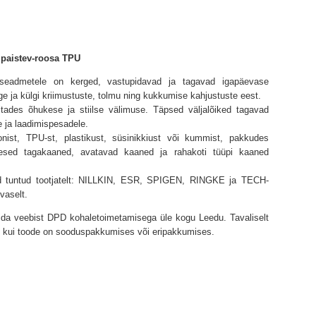
ipaistev-roosa TPU
eadmetele on kerged, vastupidavad ja tagavad igapäevase
ge ja külgi kriimustuste, tolmu ning kukkumise kahjustuste eest.
tades õhukese ja stiilse välimuse. Täpsed väljalõiked tagavad
e ja laadimispesadele.
onist, TPU-st, plastikust, süsinikkiust või kummist, pakkudes
esed tagakaaned, avatavad kaaned ja rahakoti tüüpi kaaned
ned tuntud tootjatelt: NILLKIN, ESR, SPIGEN, RINGKE ja TECH-
vaselt.
lida veebist DPD kohaletoimetamisega üle kogu Leedu. Tavaliselt
l, kui toode on sooduspakkumises või eripakkumises.