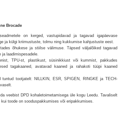
ine Brocade
eadmetele on kerged, vastupidavad ja tagavad igapäevase
ge ja külgi kriimustuste, tolmu ning kukkumise kahjustuste eest.
tades õhukese ja stiilse välimuse. Täpsed väljalõiked tagavad
e ja laadimispesadele.
onist, TPU-st, plastikust, süsinikkiust või kummist, pakkudes
esed tagakaaned, avatavad kaaned ja rahakoti tüüpi kaaned
ned tuntud tootjatelt: NILLKIN, ESR, SPIGEN, RINGKE ja TECH-
vaselt.
lida veebist DPD kohaletoimetamisega üle kogu Leedu. Tavaliselt
l, kui toode on sooduspakkumises või eripakkumises.