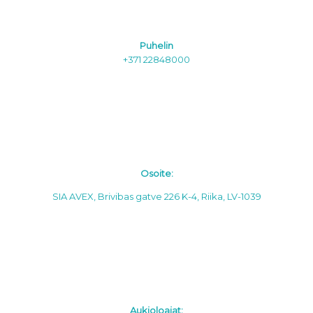
Puhelin
+371 22848000
Osoite:
SIA AVEX, Brivibas gatve 226 K-4, Riika, LV-1039
Aukioloajat: