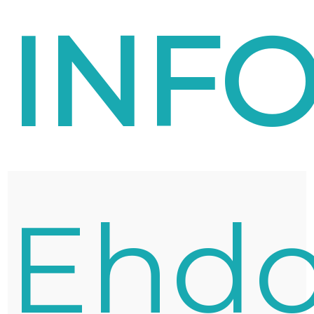
INF
Ehdo