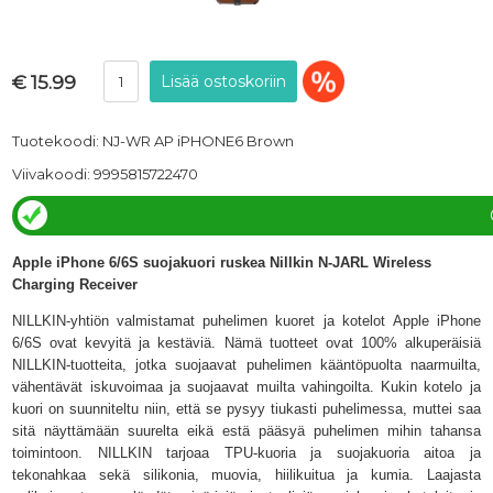
€ 15.99
Tuotekoodi: NJ-WR AP iPHONE6 Brown
Viivakoodi: 9995815722470
Apple iPhone 6/6S suojakuori ruskea Nillkin N-JARL Wireless
Charging Receiver
NILLKIN-yhtiön valmistamat puhelimen kuoret ja kotelot Apple iPhone
6/6S ovat kevyitä ja kestäviä. Nämä tuotteet ovat 100% alkuperäisiä
NILLKIN-tuotteita, jotka suojaavat puhelimen kääntöpuolta naarmuilta,
vähentävät iskuvoimaa ja suojaavat muilta vahingoilta. Kukin kotelo ja
kuori on suunniteltu niin, että se pysyy tiukasti puhelimessa, muttei saa
sitä näyttämään suurelta eikä estä pääsyä puhelimen mihin tahansa
toimintoon. NILLKIN tarjoaa TPU-kuoria ja suojakuoria aitoa ja
tekonahkaa sekä silikonia, muovia, hiilikuitua ja kumia. Laajasta