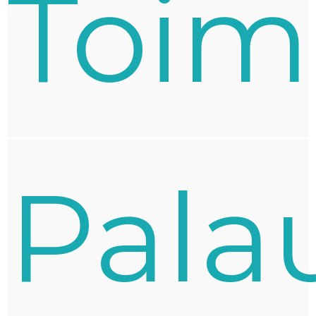
Toim
Pala