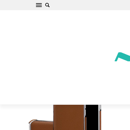
Apple iPhone 6/6S suojakuori ruskea Nillkin N-
JARL Wireless Charging Receiver
Alku
/
Apple
/
iPhone
/
iPhone 6/6S
/
iPhone 6/6S suojakuori
ruskea Nillkin N-JARL Wireless Charging Receiver