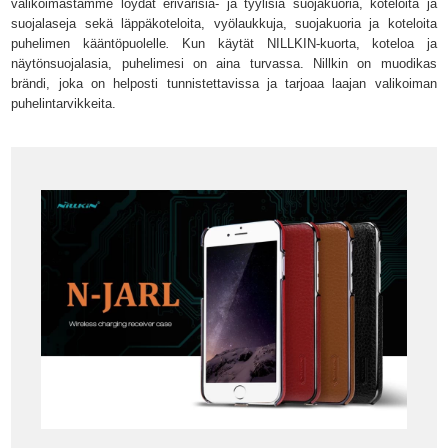
valikoimastamme löydät erivärisiä- ja tyylisiä suojakuoria, koteloita ja
suojalaseja sekä läppäkoteloita, vyölaukkuja, suojakuoria ja koteloita
puhelimen kääntöpuolelle
.
Kun
käytät NILLKIN-kuorta, koteloa ja
näytönsuojalasia, puhelimesi on aina turvassa. Nillkin on muodikas
brändi, joka on helposti tunnistettavissa ja tarjoaa laajan valikoiman
puhelintarvikkeita.