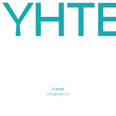
YHT
S-posti
info@nillkin.lv