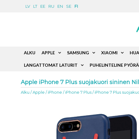
LV
LT
EE
RU
EN
SE
FI
ALKU
APPLE
SAMSUNG
XIAOMI
HUA
LANGATTOMAT LATURIT
PUHELINTELINE PYÖR
Apple iPhone 7 Plus suojakuori sininen Ni
Alku
/
Apple
/
iPhone
/
iPhone 7 Plus
/
iPhone 7 Plus suojakuo