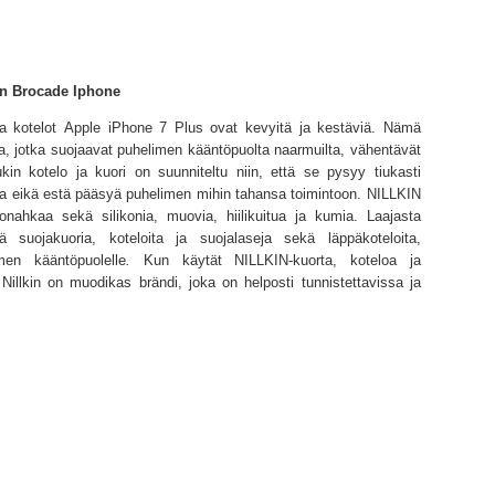
in Brocade Iphone
ja kotelot Apple iPhone 7 Plus ovat kevyitä ja kestäviä. Nämä
ta, jotka suojaavat puhelimen kääntöpuolta naarmuilta, vähentävät
kin kotelo ja kuori on suunniteltu niin, että se pysyy tiukasti
ta eikä estä pääsyä puhelimen mihin tahansa toimintoon. NILLKIN
onahkaa sekä silikonia, muovia, hiilikuitua ja kumia. Laajasta
iä suojakuoria, koteloita ja suojalaseja sekä läppäkoteloita,
men kääntöpuolelle
.
Kun
käytät NILLKIN-kuorta, koteloa ja
Nillkin on muodikas brändi, joka on helposti tunnistettavissa ja