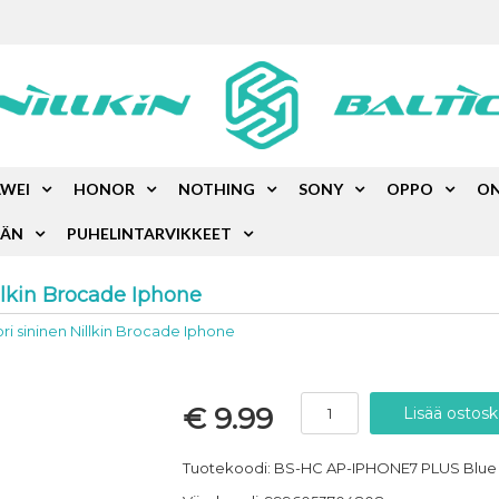
WEI
HONOR
NOTHING
SONY
OPPO
ON
ÄÄN
PUHELINTARVIKKEET
llkin Brocade Iphone
ri sininen Nillkin Brocade Iphone
€ 9.99
Tuotekoodi: BS-HC AP-IPHONE7 PLUS Blue