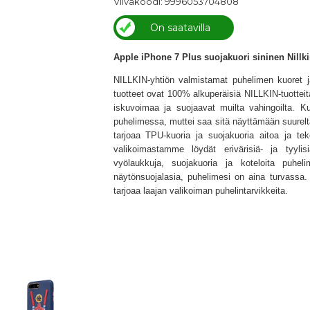
Viivakoodi: 9996053704808
On saatavilla
Apple iPhone 7 Plus suojakuori sininen Nillk
NILLKIN-yhtiön valmistamat puhelimen kuoret 
tuotteet ovat 100% alkuperäisiä NILLKIN-tuottei
iskuvoimaa ja suojaavat muilta vahingoilta. Ku
puhelimessa, muttei saa sitä näyttämään suurel
tarjoaa TPU-kuoria ja suojakuoria aitoa ja tek
valikoimastamme löydät erivärisiä- ja tyylis
vyölaukkuja, suojakuoria ja koteloita puheli
näytönsuojalasia, puhelimesi on aina turvassa. 
tarjoaa laajan valikoiman puhelintarvikkeita.