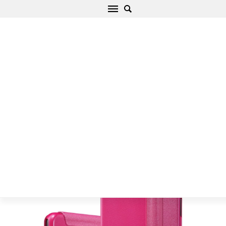
Google Pixel suojakotelo pinkki Sparkle
Leather
Alku
/
Google
/
Pixel
/
Google Pixel suojakotelo pinkki Sparkle
Leather