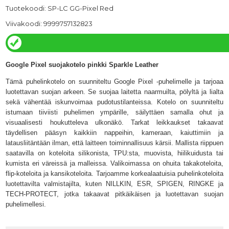
Tuotekoodi: SP-LC GG-Pixel Red
Viivakoodi: 9999757132823
Google Pixel suojakotelo pinkki Sparkle Leather
Tämä puhelinkotelo on suunniteltu Google Pixel -puhelimelle ja tarjoaa
luotettavan suojan arkeen. Se suojaa laitetta naarmuilta, pölyltä ja lialta
sekä vähentää iskunvoimaa pudotustilanteissa. Kotelo on suunniteltu
istumaan tiiviisti puhelimen ympärille, säilyttäen samalla ohut ja
visuaalisesti houkutteleva ulkonäkö. Tarkat leikkaukset takaavat
täydellisen pääsyn kaikkiin nappeihin, kameraan, kaiuttimiin ja
latausliitäntään ilman, että laitteen toiminnallisuus kärsii. Mallista riippuen
saatavilla on koteloita silikonista, TPU:sta, muovista, hiilikuidusta tai
kumista eri väreissä ja malleissa. Valikoimassa on ohuita takakoteloita,
flip-koteloita ja kansikoteloita. Tarjoamme korkealaatuisia puhelinkoteloita
luotettavilta valmistajilta, kuten NILLKIN, ESR, SPIGEN, RINGKE ja
TECH-PROTECT, jotka takaavat pitkäikäisen ja luotettavan suojan
puhelimellesi.