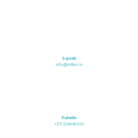
S-posti
info@nillkin.lv
Puhelin
+371 22848000