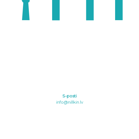
S-posti
info@nillkin.lv