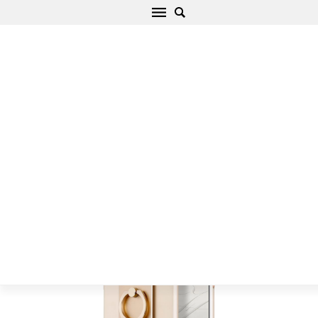
Huawei P10 Plus suojakuori kultainen Barde
Metal with Ring
Alku
/
Huawei
/
P
/
P10 Plus
/
P10 Plus suojakuori kultainen Barde
Metal with Ring Huawei