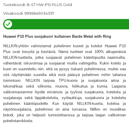
Tuotekoodi: B-ST HW-P10 PLUS Gold
Viivakoodi: 9996649034357
Huawei P10 Plus suojakuori kultainen Barde Metal with Ring
NILLKIN-yhtiön valmistamat puhelimen kuoret ja kotelot Huawei P10
Plus ovat kevyitä ja kestäviä. Nämä tuotteet ovat 100% alkuperäisiä
NILLKIN-tuotteita, jotka suojaavat puhelimen kääntöpuolta naarmuilta,
vähentävät iskuvoimaa ja suojaavat muilta vahingoilta. Kukin kotelo ja
kuori on suunniteltu niin, että se pysyy tiukasti puhelimessa, muttei saa
sitä näyttämään suurelta eikä estä pääsyä puhelimen mihin tahansa
toimintoon. NILLKIN tarjoaa TPU-kuoria ja suojakuoria aitoa ja
tekonahkaa sekä silikonia, muovia, hiilikuitua ja kumia. Laajasta
valikoimastamme löydät erivärisiä- ja tyylisiä suojakuoria, koteloita ja
suojalaseja sekä läppäkoteloita, vyölaukkuja, suojakuoria ja koteloita
puhelimen kääntöpuolelle
.
Kun
käytät NILLKIN-kuorta, koteloa ja
näytönsuojalasia, puhelimesi on aina turvassa. Nillkin on muodikas
brändi, joka on helposti tunnistettavissa ja tarjoaa laajan valikoiman
puhelintarvikkeita.