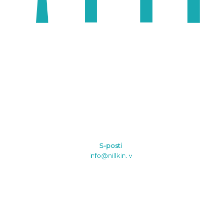
S-posti
info@nillkin.lv