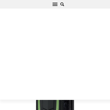
Samsung Galaxy S8 Plus suojakuori Defender
II
Alku
/
Samsung
/
Galaxy S
/
Galaxy S8 Plus
/
Galaxy S8 Plus
suojakuori Defender II