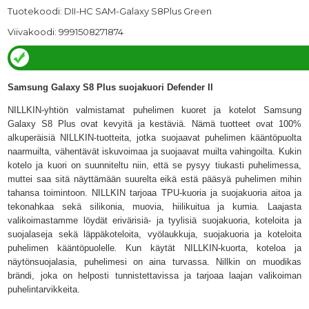
Tuotekoodi: DII-HC SAM-Galaxy S8Plus Green
Viivakoodi: 9991508271874
Samsung Galaxy S8 Plus suojakuori Defender II
NILLKIN-yhtiön valmistamat puhelimen kuoret ja kotelot Samsung
Galaxy S8 Plus ovat kevyitä ja kestäviä. Nämä tuotteet ovat 100%
alkuperäisiä NILLKIN-tuotteita, jotka suojaavat puhelimen kääntöpuolta
naarmuilta, vähentävät iskuvoimaa ja suojaavat muilta vahingoilta. Kukin
kotelo ja kuori on suunniteltu niin, että se pysyy tiukasti puhelimessa,
muttei saa sitä näyttämään suurelta eikä estä pääsyä puhelimen mihin
tahansa toimintoon. NILLKIN tarjoaa TPU-kuoria ja suojakuoria aitoa ja
tekonahkaa sekä silikonia, muovia, hiilikuitua ja kumia. Laajasta
valikoimastamme löydät erivärisiä- ja tyylisiä suojakuoria, koteloita ja
suojalaseja sekä läppäkoteloita, vyölaukkuja, suojakuoria ja koteloita
puhelimen kääntöpuolelle
.
Kun
käytät NILLKIN-kuorta, koteloa ja
näytönsuojalasia, puhelimesi on aina turvassa. Nillkin on muodikas
brändi, joka on helposti tunnistettavissa ja tarjoaa laajan valikoiman
puhelintarvikkeita.