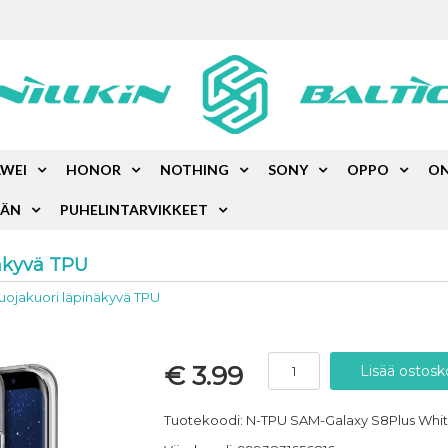
WEI
HONOR
NOTHING
SONY
OPPO
ON
ÄÄN
PUHELINTARVIKKEET
näkyvä TPU
suojakuori läpinäkyvä TPU
€ 3.99
Tuotekoodi: N-TPU SAM-Galaxy S8Plus Whi