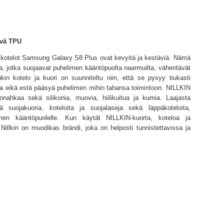
yvä TPU
 kotelot Samsung Galaxy S8 Plus ovat kevyitä ja kestäviä. Nämä
ta, jotka suojaavat puhelimen kääntöpuolta naarmuilta, vähentävät
kin kotelo ja kuori on suunniteltu niin, että se pysyy tiukasti
ta eikä estä pääsyä puhelimen mihin tahansa toimintoon. NILLKIN
onahkaa sekä silikonia, muovia, hiilikuitua ja kumia. Laajasta
iä suojakuoria, koteloita ja suojalaseja sekä läppäkoteloita,
men kääntöpuolelle
.
Kun
käytät NILLKIN-kuorta, koteloa ja
Nillkin on muodikas brändi, joka on helposti tunnistettavissa ja