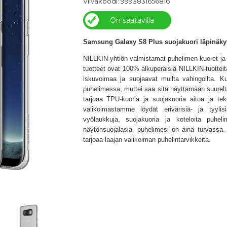
Viivakoodi: 9993831656816
On saatavilla
Samsung Galaxy S8 Plus suojakuori läpinäk
NILLKIN-yhtiön valmistamat puhelimen kuoret ja
tuotteet ovat 100% alkuperäisiä NILLKIN-tuottei
iskuvoimaa ja suojaavat muilta vahingoilta. Ku
puhelimessa, muttei saa sitä näyttämään suurel
tarjoaa TPU-kuoria ja suojakuoria aitoa ja tek
valikoimastamme löydät erivärisiä- ja tyylis
vyölaukkuja, suojakuoria ja koteloita puheli
näytönsuojalasia, puhelimesi on aina turvassa. 
tarjoaa laajan valikoiman puhelintarvikkeita.