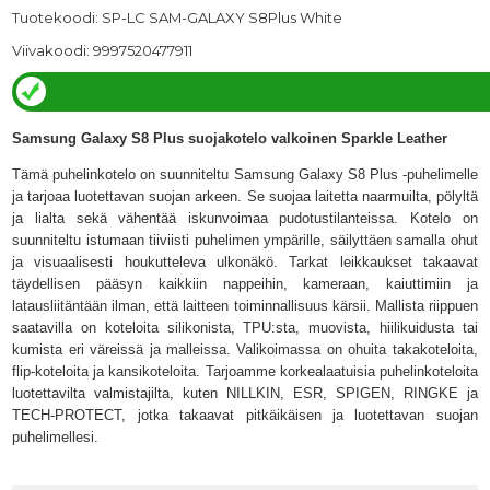
Tuotekoodi: SP-LC SAM-GALAXY S8Plus White
Viivakoodi: 9997520477911
Samsung Galaxy S8 Plus suojakotelo valkoinen Sparkle Leather
Tämä puhelinkotelo on suunniteltu Samsung Galaxy S8 Plus -puhelimelle
ja tarjoaa luotettavan suojan arkeen. Se suojaa laitetta naarmuilta, pölyltä
ja lialta sekä vähentää iskunvoimaa pudotustilanteissa. Kotelo on
suunniteltu istumaan tiiviisti puhelimen ympärille, säilyttäen samalla ohut
ja visuaalisesti houkutteleva ulkonäkö. Tarkat leikkaukset takaavat
täydellisen pääsyn kaikkiin nappeihin, kameraan, kaiuttimiin ja
latausliitäntään ilman, että laitteen toiminnallisuus kärsii. Mallista riippuen
saatavilla on koteloita silikonista, TPU:sta, muovista, hiilikuidusta tai
kumista eri väreissä ja malleissa. Valikoimassa on ohuita takakoteloita,
flip-koteloita ja kansikoteloita. Tarjoamme korkealaatuisia puhelinkoteloita
luotettavilta valmistajilta, kuten NILLKIN, ESR, SPIGEN, RINGKE ja
TECH-PROTECT, jotka takaavat pitkäikäisen ja luotettavan suojan
puhelimellesi.