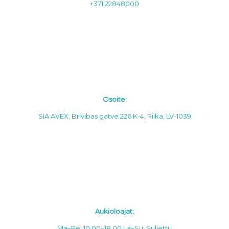
+371 22848000
Osoite:
SIA AVEX, Brivibas gatve 226 K-4, Riika, LV-1039
Aukioloajat:
Ma–Pe: 10.00–18.00
La–Su: Suljettu