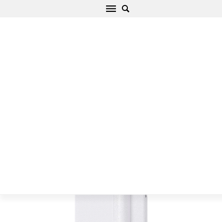
Samsung Galaxy S8 Plus suojakotelo valkoinen
Sparkle Leather
Alku
/
Samsung
/
Galaxy S
/
Galaxy S8 Plus
/
Galaxy S8 Plus
suojakotelo valkoinen Sparkle Leather