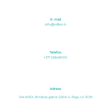
E- mail
info@nillkin.lv
Telefon
+371 22848000
Adress:
SIA AVEX, Brivibas gatve 226 K-4, Riga, LV-1039