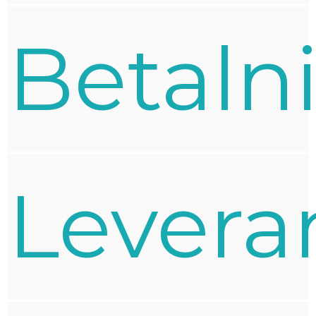
Betaln
Levera