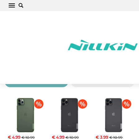
Apple iPhone 11 Pro Mobilskal, fodral,
skärmskydd, tillbehör
Startsida
/
Apple
/
iPhone
/
iPhone 11 Pro
Skal och fodral
Skärmskydd
€ 4.99
€ 4.99
€ 3.99
€ 10.99
€ 10.99
€ 10.99