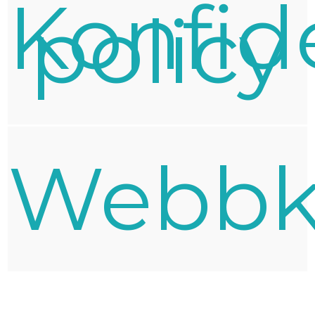
Konfide
policy
Webbk