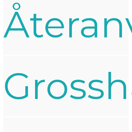
Återan
Grossh