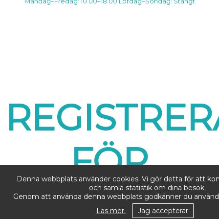
Måndag–Fredag: 10.00–18.00
Lördag–Söndag: Stängt
REGISTRER
FÖR
Denna webbplats använder cookies. Vi gör detta för att ko
NYHETER
och samla statistik om dina besök.
Genom att använda denna webbplats godkänner du användn
Läs mer.
Jag accepterar