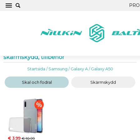
PRO
Samsung Galaxy A50 Mobilskal, fodral,
skärmskydd, tillbehör
Startsida
/
Samsung
/
Galaxy A
/
Galaxy A50
Skal och fodral
Skärmskydd
€ 3.99
€ 10.99