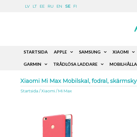
LV
LT
EE
RU
EN
SE
FI
STARTSIDA
APPLE
SAMSUNG
XIAOMI
GARMIN
TRÅDLÖSA LADDARE
MOBILHÅLLA
Xiaomi Mi Max Mobilskal, fodral, skärmskyd
Startsida
/
Xiaomi
/
Mi Max