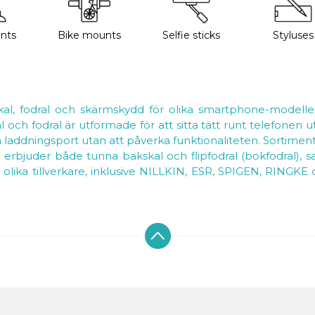
nts
Bike mounts
Selfie sticks
Styluses
kal, fodral och skärmskydd för olika smartphone-modeller
al och fodral är utformade för att sitta tätt runt telefonen
h laddningsport utan att påverka funktionaliteten. Sortimentet
Vi erbjuder både tunna bakskal och flipfodral (bokfodral), 
 olika tillverkare, inklusive NILLKIN, ESR, SPIGEN, RINGK