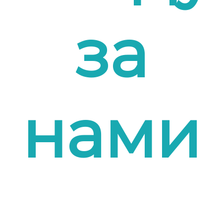
за
нами