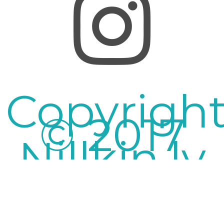
Copyrigh
© 2017
Nillkin.lv