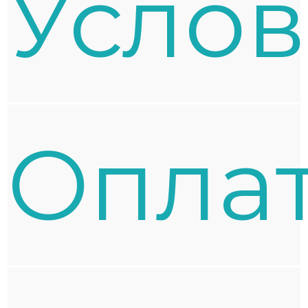
Усло
Oпла