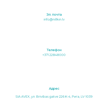
Эл. почта
info@nillkin.lv
Tелефон
+371 22848000
Aдреc
SIA AVEX, ул. Brivibas gatve 226 K-4, Рига, LV-1039