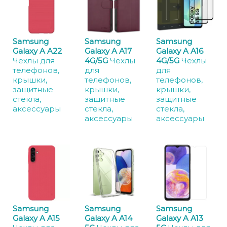
Samsung
Samsung
Samsung
Galaxy A A22
Galaxy A A17
Galaxy A A16
Чехлы для
4G/5G
Чехлы
4G/5G
Чехлы
телефонов,
для
для
крышки,
телефонов,
телефонов,
защитные
крышки,
крышки,
стекла,
защитные
защитные
аксессуары
стекла,
стекла,
аксессуары
аксессуары
Samsung
Samsung
Samsung
Galaxy A A15
Galaxy A A14
Galaxy A A13