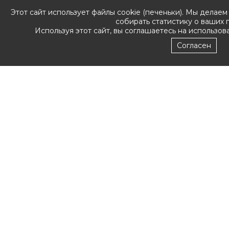
Этот сайт использует файлы cookie (печеньки). Мы делаем
собирать статистику о ваших 
Используя этот сайт, вы соглашаетесь на использов
Согласен
Copyright ©
2017 Nillkin.lv