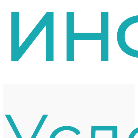
ИН
Усл