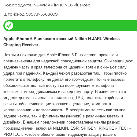
Kод продукта: NJ-WR AP iPHONE6 Plus Red
Штрихкод: 9997375368099
Apple iPhone 6 Plus чехол красный Nillkin N-JARL Wireless
Charging Receiver
Чехлы и накладки для Apple iPhone 6 Plus легкие, прочные и
предназначены для надежной повседневной защиты. Они защищают
заднюю часть и края телефона от царапин, грязи и снижают силу
удара при падениях. Каждый чехол разработан так, чтобы плотно
прилегать к телефону, не делая его громоздким. Точные вырезы
обеспечивают полный доступ ко всем функциям телефона –
кнопкам, камере, динамикам и зарядному порту. В зависимости от
модели доступны чехлы из силикона, TPU, пластика, карбона и
резины, обеспечивающие хорошее сцепление, комфорт в
использовании и долговечность. В ассортименте есть как тонкие
задние чехлы, так и флип-чехлы (книжки) в различных цветах и
дизайнах. В нашем предложении представлены чехлы разных
производителей, включая NILLKIN, ESR, SPIGEN, RINGKE и TECH-
PROTECT, которые обеспечивают надежную защиту вашего