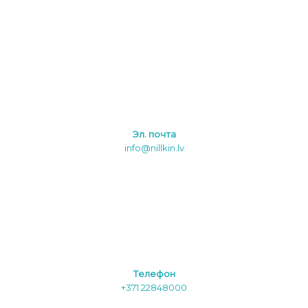
Эл. почта
info@nillkin.lv
Tелефон
+371 22848000