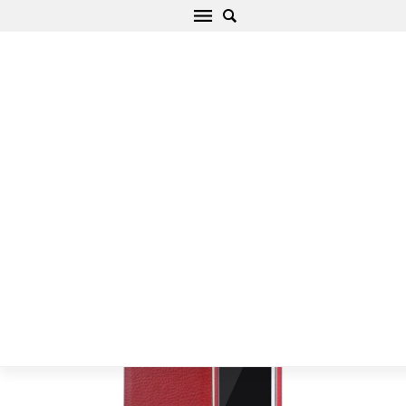
Apple iPhone 6 Plus чехол красный Nillkin N-
JARL Wireless Charging Receiver
Начало
/
Apple
/
iPhone
/
iPhone 6 Plus
/
iPhone 6 Plus чехол
красный Nillkin N-JARL Wireless Charging Receiver