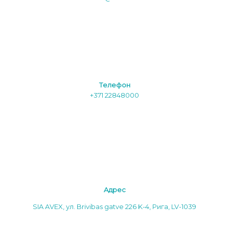
Tелефон
+371 22848000
Aдреc
SIA AVEX, ул. Brivibas gatve 226 K-4, Рига, LV-1039