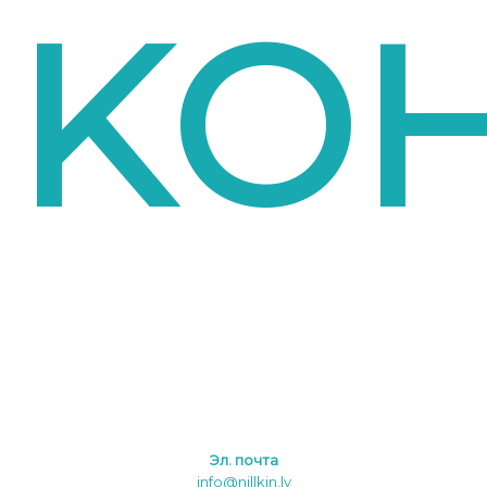
KО
Эл. почта
info@nillkin.lv