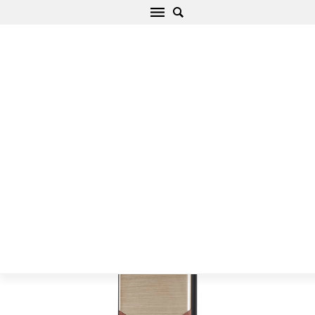
Apple iPhone 7 чехол золотой Nillkin Lensen
Начало
/
Apple
/
iPhone
/
iPhone 7
/
iPhone 7 чехол золотой
Nillkin Lensen