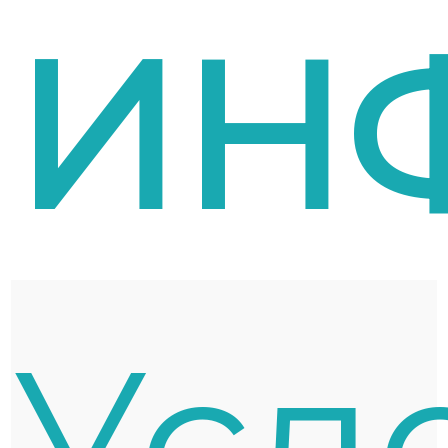
ИН
Усл