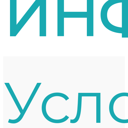
ИН
Усл