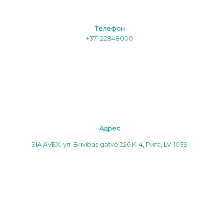
Tелефон
+371 22848000
Aдреc
SIA AVEX, ул. Brivibas gatve 226 K-4, Рига, LV-1039