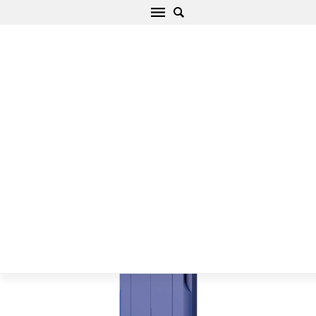
Apple iPhone 7 чехол синий Nillkin AMP
Начало
/
Apple
/
iPhone
/
iPhone 7
/
iPhone 7 чехол синий Nillkin
AMP