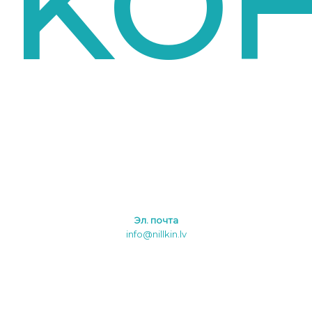
KО
Эл. почта
info@nillkin.lv