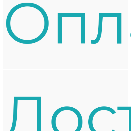
Oпл
Дос