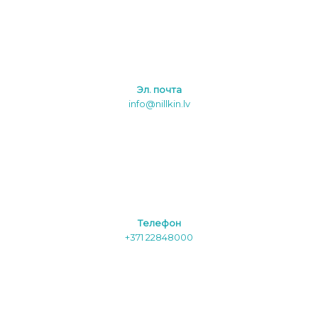
Эл. почта
info@nillkin.lv
Tелефон
+371 22848000