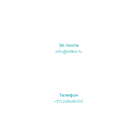
Эл. почта
info@nillkin.lv
Tелефон
+371 22848000