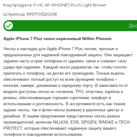
Kод продукта: P-HC AP-IPHONE7 PLUS Light Brown
Штрихкод: 9997705520258
Дос
Apple iPhone 7 Plus чехол коричневый Nillkin Phenom
Чехлы и накладки для Apple iPhone 7 Plus легкие, прочные и
предназначены для надежной повседневной защиты. Они защищают
заднюю часть и края телефона от царапин, грязи и снижают силу
удара при падениях. Каждый чехол разработан так, чтобы плотно
прилегать к телефону, не делая его громоздким. Точные вырезы
обеспечивают полный доступ ко всем функциям телефона –
кнопкам, камере, динамикам и зарядному порту. В зависимости от
модели доступны чехлы из силикона, TPU, пластика, карбона и
резины, обеспечивающие хорошее сцепление, комфорт в
использовании и долговечность. В ассортименте есть как тонкие
задние чехлы, так и флип-чехлы (книжки) в различных цветах и
дизайнах. В нашем предложении представлены чехлы разных
производителей, включая NILLKIN, ESR, SPIGEN, RINGKE и TECH-
PROTECT, которые обеспечивают надежную защиту вашего
телефона в повседневном использовании.