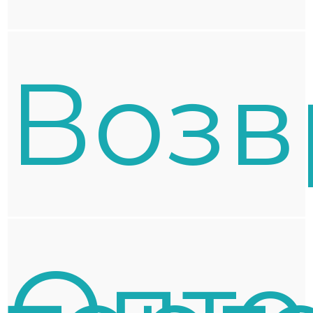
Возв
Опто