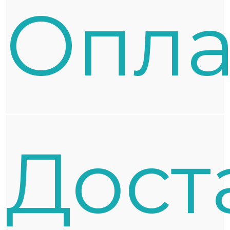
Oпла
Дост