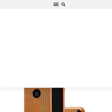
Apple iPhone 7 Plus чехол коричневый Nillkin
Phenom
Начало
/
Apple
/
iPhone
/
iPhone 7 Plus
/
iPhone 7 Plus чехол
коричневый Nillkin Phenom