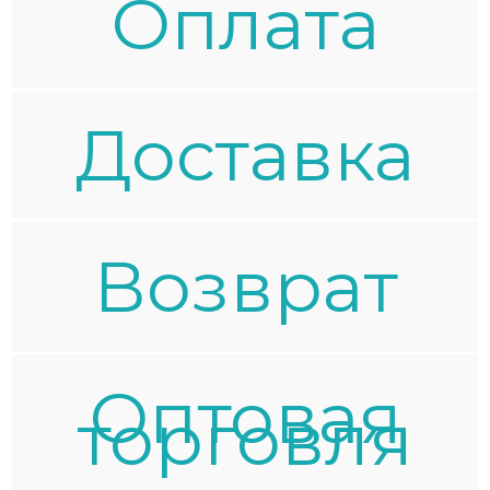
Oплата
Доставка
Возврат
Оптовая
торговля