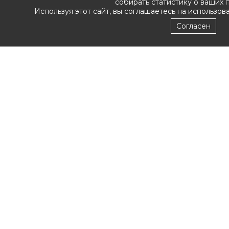
собирать статистику о ваших 
Используя этот сайт, вы соглашаетесь на использов
Согласен
Copyright ©
2017 Nillkin.lv