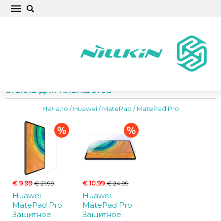
Huawei MatePad Pro чехлы, защитные
стёкла для планшетов
Начало
/
Huawei
/
MatePad
/
MatePad Pro
€ 9.99
€ 10.99
€ 21.99
€ 24.99
Huawei
Huawei
MatePad Pro
MatePad Pro
Защитное
Защитное