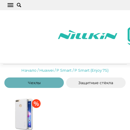
Huawei P Smart (Enjoy 7S) Чехлы для
телефонов, крышки, защитные стекла,
аксессуары
Начало
/
Huawei
/
P Smart
/
P Smart (Enjoy 7S)
Чехлы
Защитные стёкла