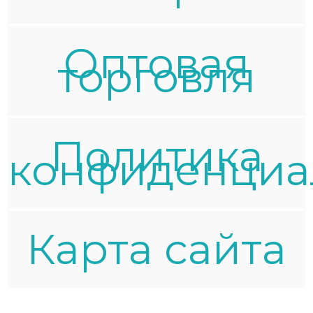
Оптовая
торговля
Политика
конфиденциа
Карта сайта