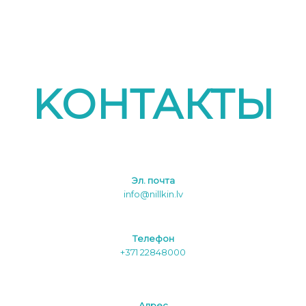
KОНТАКТЫ
Эл. почта
info@nillkin.lv
Tелефон
+371 22848000
Aдреc