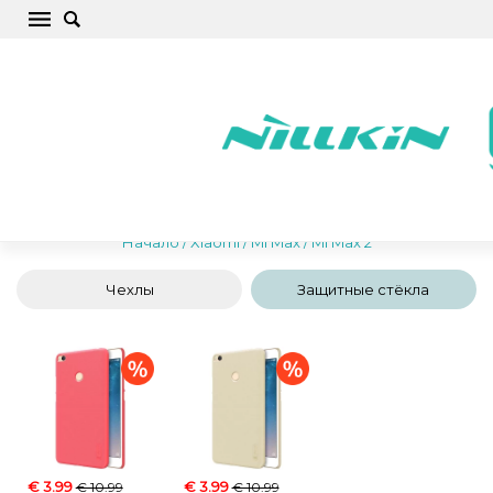
Xiaomi Mi Max 2 Чехлы для телефонов,
крышки, защитные стекла, аксессуары
Начало
/
Xiaomi
/
Mi Max
/
Mi Max 2
Чехлы
Защитные стёкла
€ 3.99
€ 3.99
€ 10.99
€ 10.99