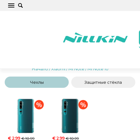
Xiaomi Mi Note 10 Чехлы для телефонов,
крышки, защитные стекла, аксессуары
Начало
/
Xiaomi
/
Mi Note
/
Mi Note 10
Чехлы
Защитные стёкла
€ 2.99
€ 2.99
€ 10.99
€ 10.99