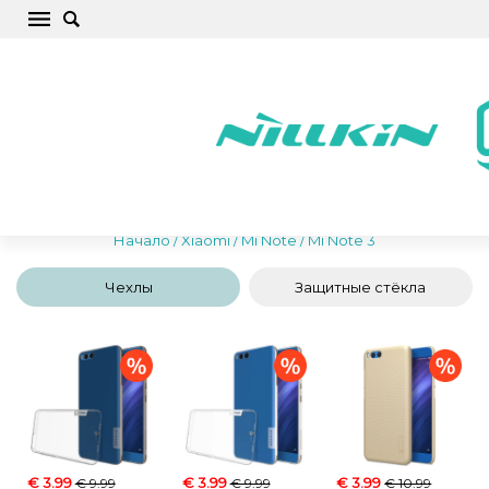
Xiaomi Mi Note 3 Чехлы для телефонов,
крышки, защитные стекла, аксессуары
Начало
/
Xiaomi
/
Mi Note
/
Mi Note 3
Чехлы
Защитные стёкла
€ 3.99
€ 3.99
€ 3.99
€ 9.99
€ 9.99
€ 10.99