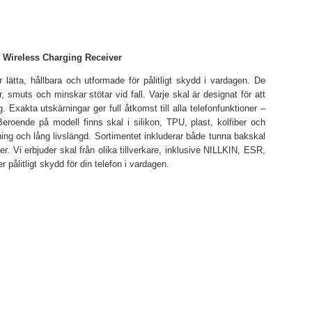
L Wireless Charging Receiver
lätta, hållbara och utformade för pålitligt skydd i vardagen. De
 smuts och minskar stötar vid fall. Varje skal är designat för att
. Exakta utskärningar ger full åtkomst till alla telefonfunktioner –
eroende på modell finns skal i silikon, TPU, plast, kolfiber och
ing och lång livslängd. Sortimentet inkluderar både tunna bakskal
ner. Vi erbjuder skal från olika tillverkare, inklusive NILLKIN, ESR,
tligt skydd för din telefon i vardagen.