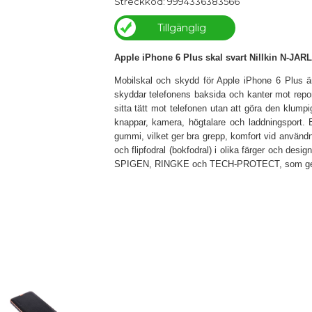
Streckkod: 9994336383566
Tillgänglig
Apple iPhone 6 Plus skal svart Nillkin N-JAR
Mobilskal och skydd för Apple iPhone 6 Plus är 
skyddar telefonens baksida och kanter mot repor,
sitta tätt mot telefonen utan att göra den klumpig
knappar, kamera, högtalare och laddningsport. B
gummi, vilket ger bra grepp, komfort vid användn
och flipfodral (bokfodral) i olika färger och desig
SPIGEN, RINGKE och TECH-PROTECT, som ger påli