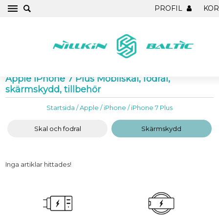
PROFIL
KO
Apple iPhone 7 Plus Mobilskal, fodral,
skärmskydd, tillbehör
Startsida
/
Apple
/
iPhone
/
iPhone 7 Plus
Skal och fodral
Skärmskydd
Inga artiklar hittades!