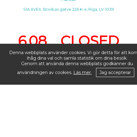
SIA AVEX, Brivibas gatve 226 K-4, Riga, LV-1039
6.08. CLOSED
Denna webbplats använder cookies. Vi gör detta för att k
ihåg dina val och samla statistik om dina besök.
Genom att använda denna webbplats godkänner du
användningen av cookies.
Läs mer.
Jag accepterar
7.08. CLOSED
Öppettider:
Måndag–Fredag: 10.00–18.00
Lördag–Söndag: Stängt