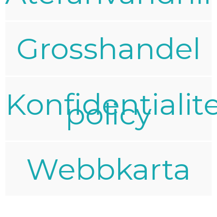
Grosshandel
Konfidentialit
policy
Webbkarta