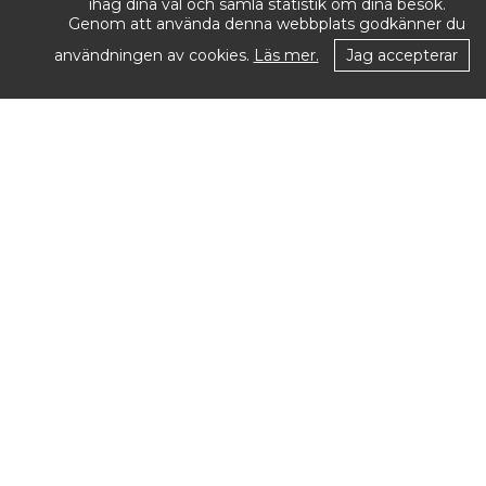
ihåg dina val och samla statistik om dina besök.
Genom att använda denna webbplats godkänner du
användningen av cookies.
Läs mer.
Jag accepterar
Öppettider:
Måndag–Fredag: 10.00–18.00
Lördag–Söndag: Stängt
REGISTRERA
FÖR
NYHETER