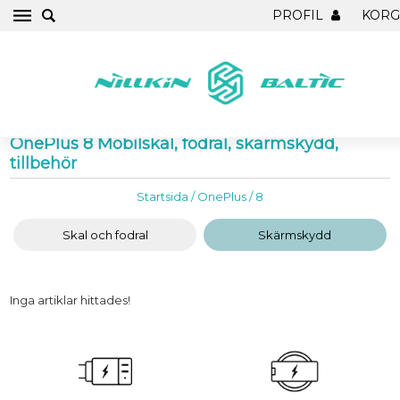
PROFIL
KOR
OnePlus 8 Mobilskal, fodral, skärmskydd,
tillbehör
Startsida
/
OnePlus
/
8
Skal och fodral
Skärmskydd
Inga artiklar hittades!