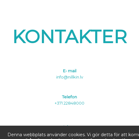
KONTAKTER
E- mail
info@nillkin.lv
Telefon
+371 22848000
Adress:
Denna webbplats använder cookies. Vi gör detta för att ko
SIA AVEX, Brivibas gatve 226 K-4, Riga, LV-1039