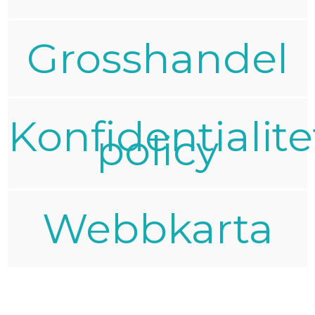
Grosshandel
Konfidentialite
policy
Webbkarta