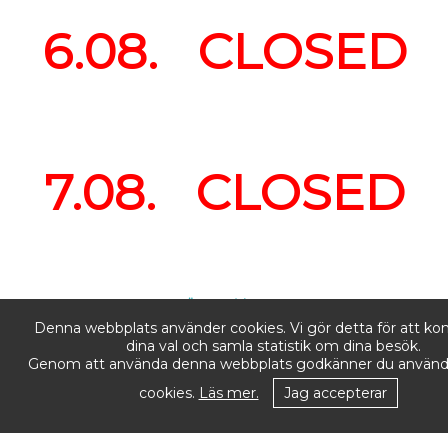
6.08. CLOSED
7.08. CLOSED
Öppettider:
Denna webbplats använder cookies. Vi gör detta för att k
Måndag–Fredag: 10.00–18.00
Lördag–Söndag: Stängt
dina val och samla statistik om dina besök.
Genom att använda denna webbplats godkänner du använd
cookies.
Läs mer.
Jag accepterar