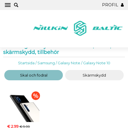
PROFIL
Samsung Galaxy Note 10 Mobilskal, fodral,
skärmskydd, tillbehör
Startsida
/
Samsung
/
Galaxy Note
/
Galaxy Note 10
Skal och fodral
Skärmskydd
€ 2.99
€ 9.99