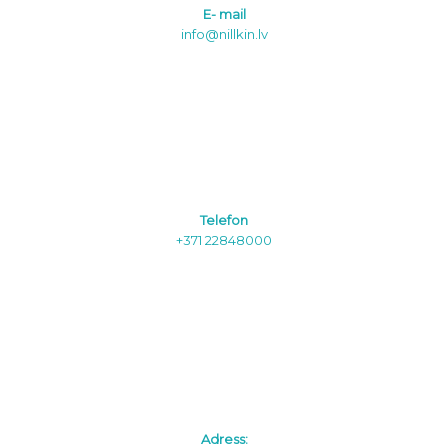
E- mail
info@nillkin.lv
Telefon
+371 22848000
Adress: