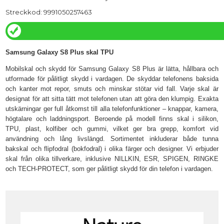
Streckkod: 9991050257463
Samsung Galaxy S8 Plus skal TPU
Mobilskal och skydd för Samsung Galaxy S8 Plus är lätta, hållbara och
utformade för pålitligt skydd i vardagen. De skyddar telefonens baksida
och kanter mot repor, smuts och minskar stötar vid fall. Varje skal är
designat för att sitta tätt mot telefonen utan att göra den klumpig. Exakta
utskärningar ger full åtkomst till alla telefonfunktioner – knappar, kamera,
högtalare och laddningsport. Beroende på modell finns skal i silikon,
TPU, plast, kolfiber och gummi, vilket ger bra grepp, komfort vid
användning och lång livslängd. Sortimentet inkluderar både tunna
bakskal och flipfodral (bokfodral) i olika färger och designer. Vi erbjuder
skal från olika tillverkare, inklusive NILLKIN, ESR, SPIGEN, RINGKE
och TECH-PROTECT, som ger pålitligt skydd för din telefon i vardagen.