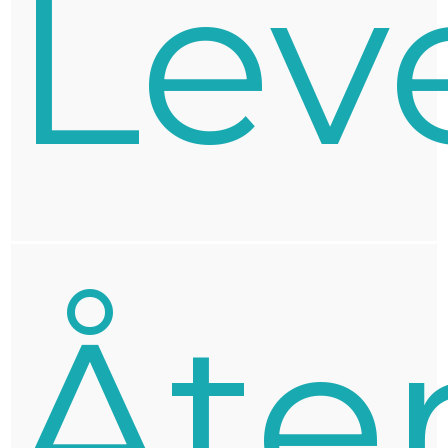
Lev
Åte