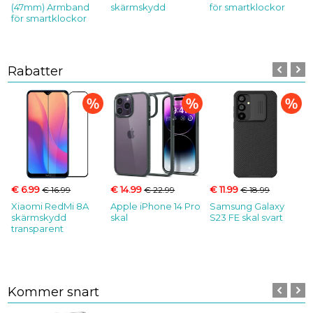
(47mm) Armband
skärmskydd
för smartklockor
för smartklockor
Rabatter
€ 6.99
€ 14.99
€ 11.99
€ 16.99
€ 22.99
€ 18.99
Xiaomi RedMi 8A
Apple iPhone 14 Pro
Samsung Galaxy
skärmskydd
skal
S23 FE skal svart
transparent
Kommer snart