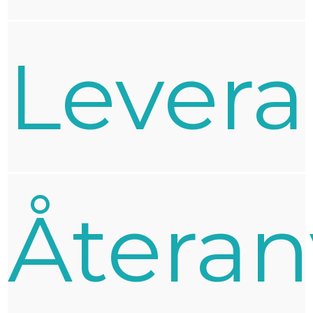
Levera
Återa