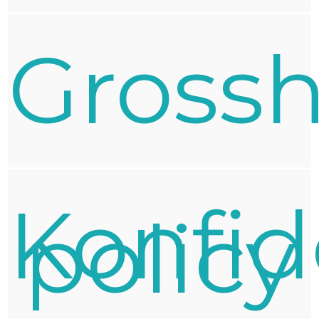
Gross
Konfid
policy