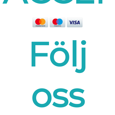
Följ
oss