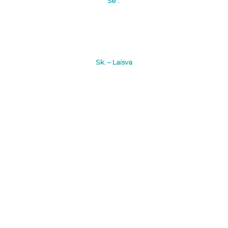
Še .
Sk. – Laisva