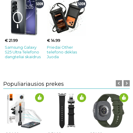
€ 21.99
€ 14.99
Samsung Galaxy
Priedai Other
S25 Ultra Telefono
telefono dėklas
dangteliai skaidrus
Juoda
Populiariausios prekes