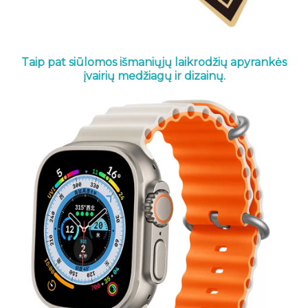
Taip pat siūlomos išmaniųjų laikrodžių apyrankės
įvairių medžiagų ir dizainų.