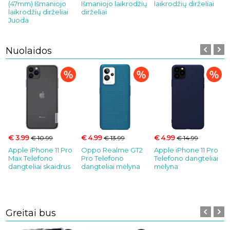
(47mm) Išmaniojo
Išmaniojo laikrodžių
laikrodžių dirželiai
laikrodžių dirželiai
dirželiai
Juoda
Nuolaidos
€ 3.99
€ 4.99
€ 4.99
€ 10.99
€ 13.99
€ 14.99
Apple iPhone 11 Pro
Oppo Realme GT2
Apple iPhone 11 Pro
Max Telefono
Pro Telefono
Telefono dangteliai
dangteliai skaidrus
dangteliai mėlyna
mėlyna
Greitai bus