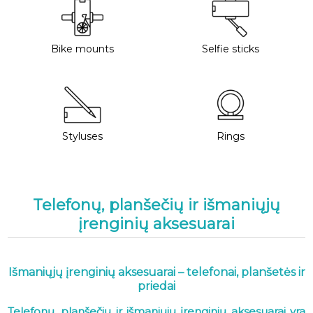
Bike mounts
Selfie sticks
Styluses
Rings
Telefonų, planšečių ir išmaniųjų
įrenginių aksesuarai
Išmaniųjų įrenginių aksesuarai – telefonai, planšetės ir
priedai
Telefonų, planšečių ir išmaniųjų įrenginių aksesuarai yra