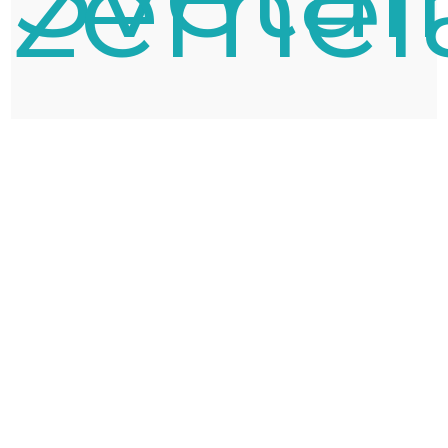
žemėl