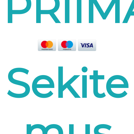
PRII
Sekite
mus