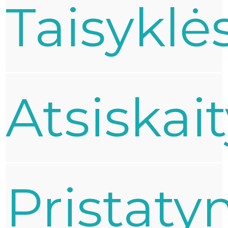
Taisyklė
Atsiskai
Pristat