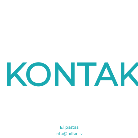
KONTAK
El. paštas
info@nillkin.lv