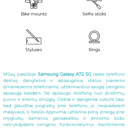
Bike mounts
Selfie sticks
Styluses
Rings
Mūsų pasiūloje
Samsung Galaxy A72 5G
rasite telefono
dėklus, dangtelius ir apsauginius stiklus įvairiems
išmaniesiems telefonams, užtikrinančius saugią įrenginio
apsaugą kasdien. Jie apsaugo telefoną nuo įbrėžimų,
purvo ir kritimų smūgių. Dėklai ir dangteliai sukurti taip,
kad glaudžiai priglustų prie telefono, jo nespadarant
masyvaus, o tikslūs išpjovimai užtikrina pilną prieigą prie
mygtukų, kameros, garsiakalbių ir įkrovimo lizdo,
netrukdydami įrenginio funkcionalumui. Asortimente