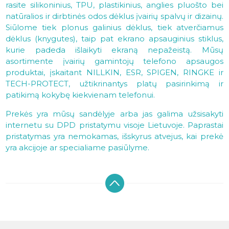
rasite silikoninius, TPU, plastikinius, anglies pluošto bei
natūralios ir dirbtinės odos dėklus įvairių spalvų ir dizainų.
Siūlome tiek plonus galinius dėklus, tiek atverčiamus
dėklus (knygutes), taip pat ekrano apsauginius stiklus,
kurie padeda išlaikyti ekraną nepažeistą. Mūsų
asortimente įvairių gamintojų telefono apsaugos
produktai, įskaitant NILLKIN, ESR, SPIGEN, RINGKE ir
TECH-PROTECT, užtikrinantys platų pasirinkimą ir
patikimą kokybę kiekvienam telefonui.
Prekės yra mūsų sandėlyje arba jas galima užsisakyti
internetu su DPD pristatymu visoje Lietuvoje. Paprastai
pristatymas yra nemokamas, išskyrus atvejus, kai prekė
yra akcijoje ar specialiame pasiūlyme.