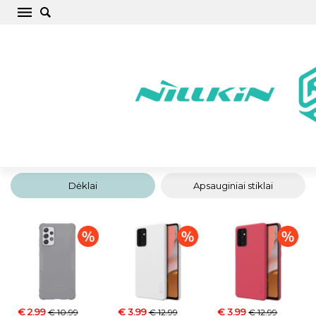
Samsung Galaxy A72 5G Telefono dėklai,
dangteliai, apsauginiai stiklai, aksesuarai
Pradžia
/
Samsung
/
Galaxy A
/
Galaxy A72 5G
Dėklai
Apsauginiai stiklai
€ 2.99
€ 3.99
€ 3.99
€ 10.99
€ 12.99
€ 12.99