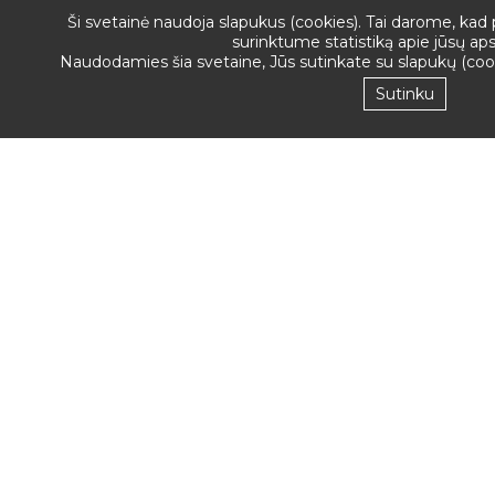
Ši svetainė naudoja slapukus (cookies). Tai darome, kad 
surinktume statistiką apie jūsų ap
Naudodamies šia svetaine, Jūs sutinkate su slapukų (co
Sutinku
Sekite
mus