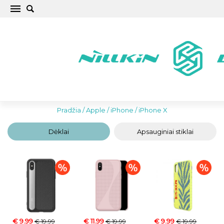
Apple iPhone X Telefono dėklai, dangteliai,
apsauginiai stiklai, aksesuarai
Pradžia
/
Apple
/
iPhone
/
iPhone X
Dėklai
Apsauginiai stiklai
€ 9.99
€ 11.99
€ 9.99
€ 19.99
€ 19.99
€ 19.99