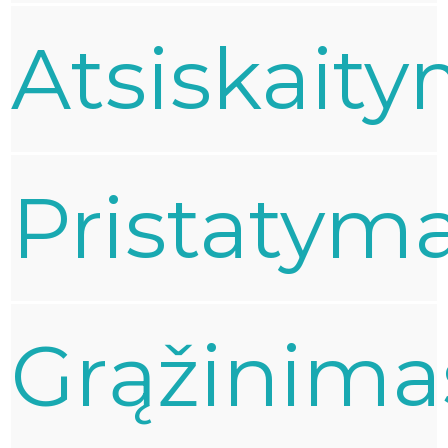
Atsiskait
Pristatym
Grąžinima