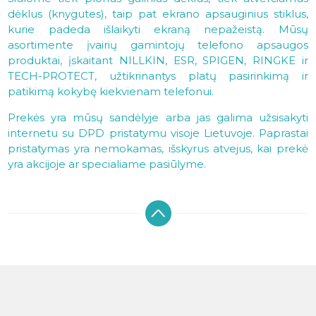
dėklus (knygutes), taip pat ekrano apsauginius stiklus,
kurie padeda išlaikyti ekraną nepažeistą. Mūsų
asortimente įvairių gamintojų telefono apsaugos
produktai, įskaitant NILLKIN, ESR, SPIGEN, RINGKE ir
TECH-PROTECT, užtikrinantys platų pasirinkimą ir
patikimą kokybę kiekvienam telefonui.
Prekės yra mūsų sandėlyje arba jas galima užsisakyti
internetu su DPD pristatymu visoje Lietuvoje. Paprastai
pristatymas yra nemokamas, išskyrus atvejus, kai prekė
yra akcijoje ar specialiame pasiūlyme.