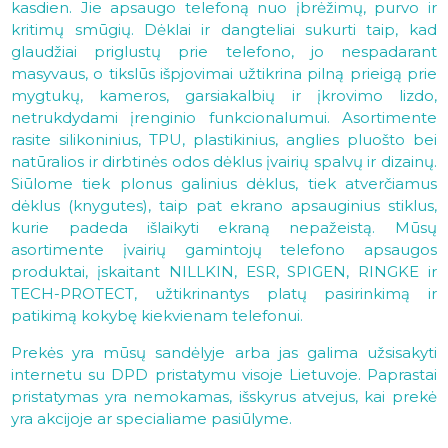
kasdien. Jie apsaugo telefoną nuo įbrėžimų, purvo ir
kritimų smūgių. Dėklai ir dangteliai sukurti taip, kad
glaudžiai priglustų prie telefono, jo nespadarant
masyvaus, o tikslūs išpjovimai užtikrina pilną prieigą prie
mygtukų, kameros, garsiakalbių ir įkrovimo lizdo,
netrukdydami įrenginio funkcionalumui. Asortimente
rasite silikoninius, TPU, plastikinius, anglies pluošto bei
natūralios ir dirbtinės odos dėklus įvairių spalvų ir dizainų.
Siūlome tiek plonus galinius dėklus, tiek atverčiamus
dėklus (knygutes), taip pat ekrano apsauginius stiklus,
kurie padeda išlaikyti ekraną nepažeistą. Mūsų
asortimente įvairių gamintojų telefono apsaugos
produktai, įskaitant NILLKIN, ESR, SPIGEN, RINGKE ir
TECH-PROTECT, užtikrinantys platų pasirinkimą ir
patikimą kokybę kiekvienam telefonui.
Prekės yra mūsų sandėlyje arba jas galima užsisakyti
internetu su DPD pristatymu visoje Lietuvoje. Paprastai
pristatymas yra nemokamas, išskyrus atvejus, kai prekė
yra akcijoje ar specialiame pasiūlyme.