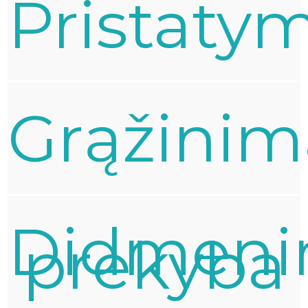
Pristaty
Grąžinim
Didmeni
prekyba