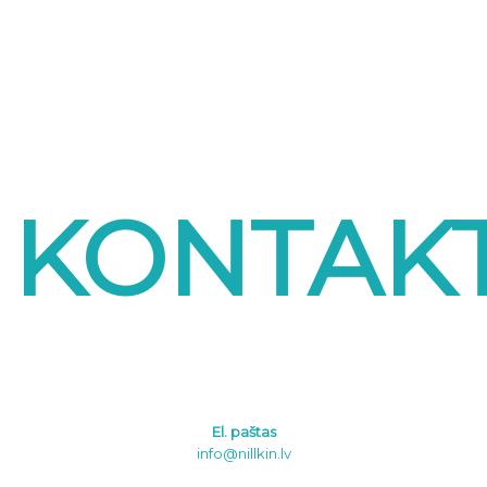
KONTAKT
El. paštas
info@nillkin.lv