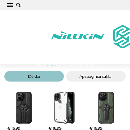
iPhone 12 aksesuarai – dėklai, stikliukai ir
priedai su pristatymu į Lietuvą
Pradžia
/
Apple
/
iPhone
/
iPhone 12
Dėklai
Apsauginiai stiklai
€ 16.99
€ 16.99
€ 16.99