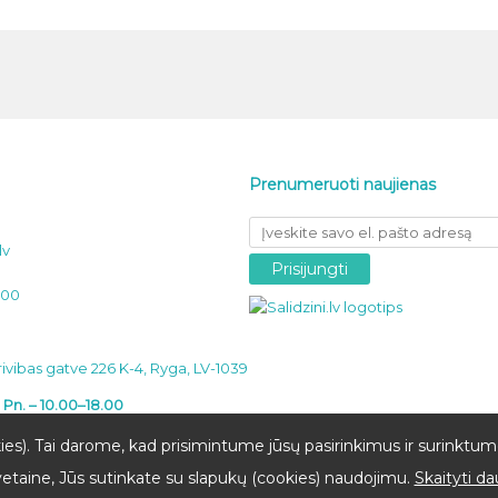
Prenumeruoti naujienas
lv
000
ivibas gatve 226 K-4, Ryga, LV-1039
t. Pn. – 10.00–18.00
isva
ies). Tai darome, kad prisimintume jūsų pasirinkimus ir surinktume
taine, Jūs sutinkate su slapukų (cookies) naudojimu.
Skaityti da