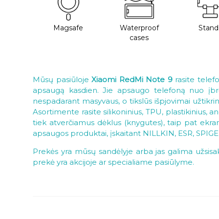
Magsafe
Waterproof
Stand
cases
Mūsų pasiūloje
Xiaomi RedMi Note 9
rasite telef
apsaugą kasdien. Jie apsaugo telefoną nuo įbrėži
nespadarant masyvaus, o tikslūs išpjovimai užtikri
Asortimente rasite silikoninius, TPU, plastikinius, a
tiek atverčiamus dėklus (knygutes), taip pat ekra
apsaugos produktai, įskaitant NILLKIN, ESR, SPIGE
Prekės yra mūsų sandėlyje arba jas galima užsisak
prekė yra akcijoje ar specialiame pasiūlyme.