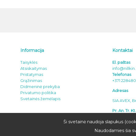
Informacija
Kontaktai
Taisyklės
El. paštas
Atsiskaitymas
info@nillkin.
Pristatymas
Telefonas
Grąžinimas
+371 22848
Didmeninė prekyba
Adresas
Privatumo politika
Svetainės žemėlapis
SIA AVEX, Br
Pr. An. Tr. K
Še .
Sk. – La
Ši svetainė naudoja slapukus (cook
Naudodamies šia sve