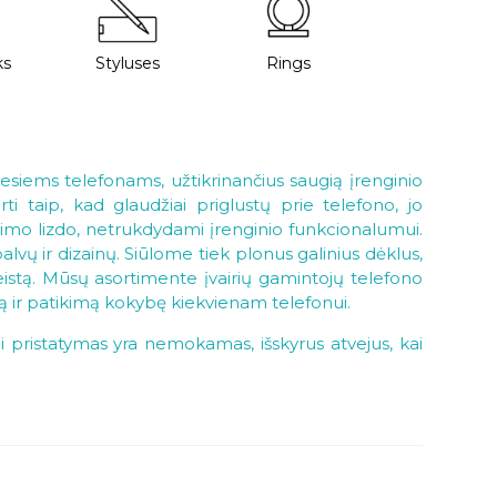
ks
Styluses
Rings
niesiems telefonams, užtikrinančius saugią įrenginio
i taip, kad glaudžiai priglustų prie telefono, jo
ovimo lizdo, netrukdydami įrenginio funkcionalumui.
palvų ir dizainų. Siūlome tiek plonus galinius dėklus,
eistą. Mūsų asortimente įvairių gamintojų telefono
 ir patikimą kokybę kiekvienam telefonui.
i pristatymas yra nemokamas, išskyrus atvejus, kai