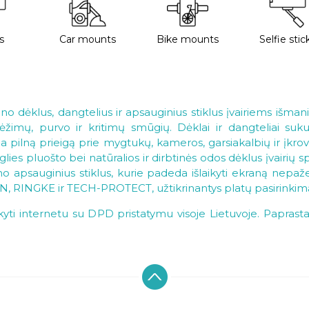
s
Car mounts
Bike mounts
Selfie stic
ono dėklus, dangtelius ir apsauginius stiklus įvairiems išma
mų, purvo ir kritimų smūgių. Dėklai ir dangteliai sukurt
na pilną prieigą prie mygtukų, kameros, garsiakalbių ir įkr
nglies pluošto bei natūralios ir dirbtinės odos dėklus įvairių s
no apsauginius stiklus, kurie padeda išlaikyti ekraną nepaž
N, RINGKE ir TECH-PROTECT, užtikrinantys platų pasirinkimą
yti internetu su DPD pristatymu visoje Lietuvoje. Paprasta