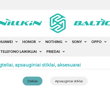
HUAWEI
HONOR
NOTHING
SONY
OPPO
TELEFONO LAIKIKLIAI
PRIEDAI
eliai, apsauginiai stiklai, aksesuarai
Dėklai
Apsauginiai stiklai