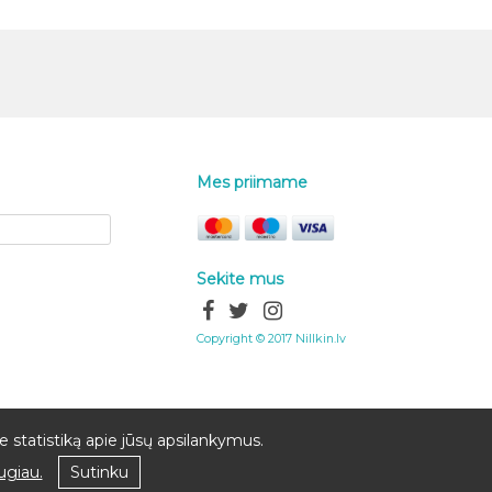
Mes priimame
Sekite mus
Copyright © 2017 Nillkin.lv
 statistiką apie jūsų apsilankymus.
ugiau.
Sutinku