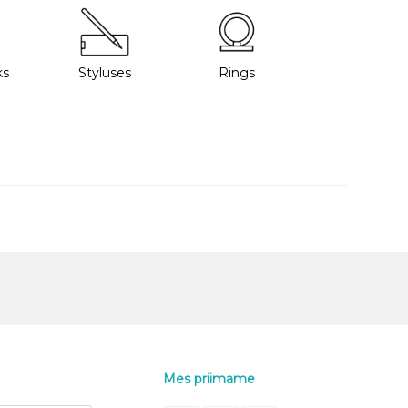
ks
Styluses
Rings
Mes priimame