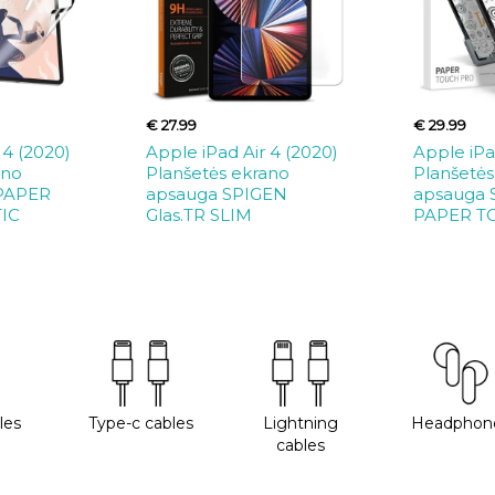
€ 27.99
€ 29.99
 4 (2020)
Apple iPad Air 4 (2020)
Apple iPa
ano
Planšetės ekrano
Planšetės
 PAPER
apsauga SPIGEN
apsauga 
IC
Glas.TR SLIM
PAPER T
les
Type-c cables
Lightning
Headphon
cables