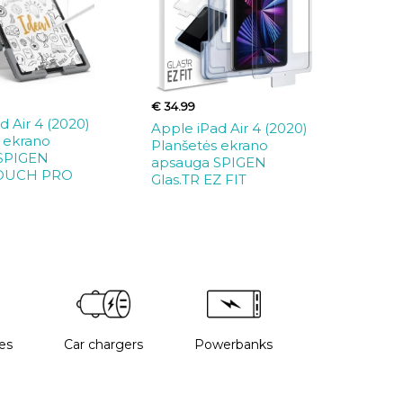
€ 34.99
d Air 4 (2020)
Apple iPad Air 4 (2020)
 ekrano
Planšetės ekrano
SPIGEN
apsauga SPIGEN
OUCH PRO
Glas.TR EZ FIT
es
Car chargers
Powerbanks