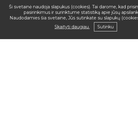
PRENUMERU
Ši svetainė naudoja slapukus (cookies). Tai darome, kad pris
pasirinkimus ir surinktume statistiką apie jūsų apsila
Naudodamies šia svetaine, Jūs sutinkate su slapukų (cookie
NAUJIENAS
Skaityti daugiau.
Sutinku