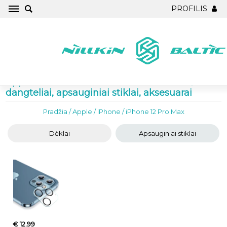
PROFILIS
Apple iPhone 12 Pro Max Telefono dėklai,
dangteliai, apsauginiai stiklai, aksesuarai
Pradžia
/
Apple
/
iPhone
/
iPhone 12 Pro Max
Dėklai
Apsauginiai stiklai
€ 12.99