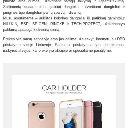
pluošto arba gumos, užtikrinant patogų laikymą ir ilgaamžiškumą.
Sortimentą sudaro ploni galiniai dangteliai, atverčiami dangteliai ir
piniginės tipo dangteliai įvairių spalvų ir dizainų.
Mūsų asortimente – aukštos kokybės dangteliai iš patikimų gamintojų:
NILLKIN, ESR, SPIGEN, RINGKE ir TECH-PROTECT,
užtikrinantys
patikimą apsaugą kiekvieną dieną.
Prekės yra mūsų sandėlyje arba jas galima užsisakyti internetu su DPD
pristatymu visoje Lietuvoje. Paprastai pristatymas yra nemokamas,
išskyrus atvejus, kai prekė yra akcijoje ar specialiame pasiūlyme.