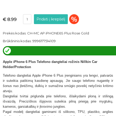
€ 8.99
Prekės kodas: CH-MC AP iPHONE6S Plus Rose Gold
Brūkšninis kodas: 9996177514109
Apple iPhone 6 Plus Telefono dangteliai rožinis Nillkin Car
Holder/Protection
Telefono dangteliai Apple iPhone 6 Plus įrenginiams yra lengvi, patvarūs
ir suteikia patikimą kasdienę apsaugą. Jie saugo telefono nugarėlę ir
šonus nuo įbrėžimų, dulkių ir sumažina smūgio poveikį netyčinio kritimo
atveju.
Dangteliai tvirtai priglunda prie telefono, išlaikydami ploną ir stilingą
išvaizdą. Preciziškos išpjovos suteikia pilną prieigą prie mygtukų,
kameros, garsiakalbių ir įkrovimo jungties.
Pagal modelį dangteliai gaminami iš silikono, TPU, plastiko, anglies