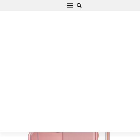
Apple iPhone 6 Plus Telefono dangteliai rožinis
Nillkin Car Holder/Protection
Pradžia
/
Apple
/
iPhone
/
iPhone 6 Plus
/
iPhone 6 Plus Telefono
dangteliai rožinis Nillkin Car Holder/Protection