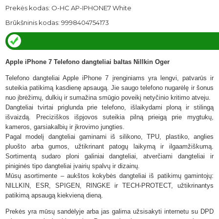
Prekės kodas: O-HC AP-IPHONE7 White
Brūkšninis kodas: 9998404754173
Apple iPhone 7 Telefono dangteliai baltas Nillkin Oger
Telefono dangteliai Apple iPhone 7 įrenginiams yra lengvi, patvarūs ir
suteikia patikimą kasdienę apsaugą. Jie saugo telefono nugarėlę ir šonus
nuo įbrėžimų, dulkių ir sumažina smūgio poveikį netyčinio kritimo atveju.
Dangteliai tvirtai priglunda prie telefono, išlaikydami ploną ir stilingą
išvaizdą. Preciziškos išpjovos suteikia pilną prieigą prie mygtukų,
kameros, garsiakalbių ir įkrovimo jungties.
Pagal modelį dangteliai gaminami iš silikono, TPU, plastiko, anglies
pluošto arba gumos, užtikrinant patogų laikymą ir ilgaamžiškumą.
Sortimentą sudaro ploni galiniai dangteliai, atverčiami dangteliai ir
piniginės tipo dangteliai įvairių spalvų ir dizainų.
Mūsų asortimente – aukštos kokybės dangteliai iš patikimų gamintojų:
NILLKIN, ESR, SPIGEN, RINGKE ir TECH-PROTECT,
užtikrinantys
patikimą apsaugą kiekvieną dieną.
Prekės yra mūsų sandėlyje arba jas galima užsisakyti internetu su DPD