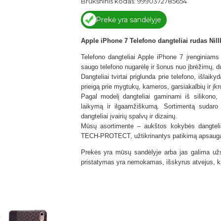
Brūkšninis kodas: 9990372785654
Prekė yra sandėlyje
Apple iPhone 7 Telefono dangteliai rudas Nill
Telefono dangteliai Apple iPhone 7 įrenginiams 
saugo telefono nugarėlę ir šonus nuo įbrėžimų, du
Dangteliai tvirtai priglunda prie telefono, išlaik
prieigą prie mygtukų, kameros, garsiakalbių ir įkr
Pagal modelį dangteliai gaminami iš silikono,
laikymą ir ilgaamžiškumą. Sortimentą sudaro plo
dangteliai įvairių spalvų ir dizainų.
Mūsų asortimente – aukštos kokybės dangtel
TECH-PROTECT,
užtikrinantys patikimą apsaug
Prekės yra mūsų sandėlyje arba jas galima užsi
pristatymas yra nemokamas, išskyrus atvejus, ka