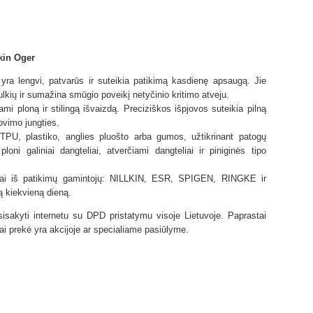
kin Oger
yra lengvi, patvarūs ir suteikia patikimą kasdienę apsaugą. Jie
lkių ir sumažina smūgio poveikį netyčinio kritimo atveju.
ydami ploną ir stilingą išvaizdą. Preciziškos išpjovos suteikia pilną
ovimo jungties.
 TPU, plastiko, anglies pluošto arba gumos, užtikrinant patogų
ni galiniai dangteliai, atverčiami dangteliai ir piniginės tipo
iai iš patikimų gamintojų: NILLKIN, ESR, SPIGEN, RINGKE ir
ą kiekvieną dieną.
sakyti internetu su DPD pristatymu visoje Lietuvoje. Paprastai
i prekė yra akcijoje ar specialiame pasiūlyme.