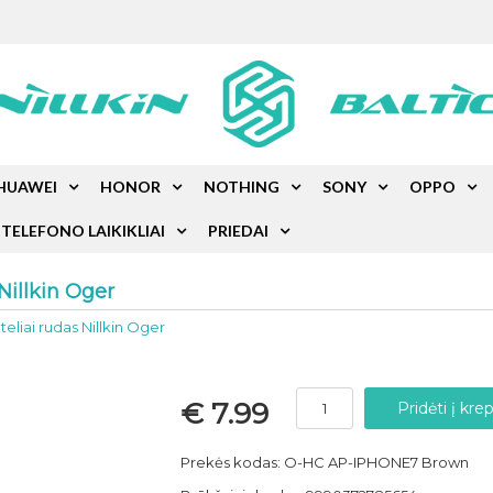
HUAWEI
HONOR
NOTHING
SONY
OPPO
TELEFONO LAIKIKLIAI
PRIEDAI
Nillkin Oger
eliai rudas Nillkin Oger
€ 7.99
Prekės kodas: O-HC AP-IPHONE7 Brown