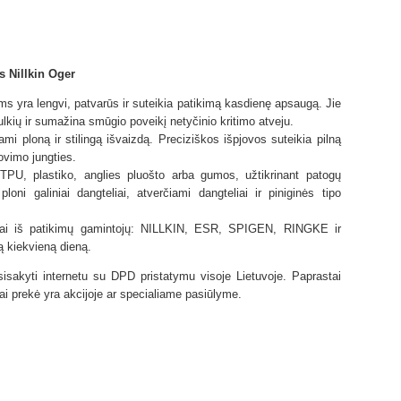
s Nillkin Oger
ms yra lengvi, patvarūs ir suteikia patikimą kasdienę apsaugą. Jie
lkių ir sumažina smūgio poveikį netyčinio kritimo atveju.
ydami ploną ir stilingą išvaizdą. Preciziškos išpjovos suteikia pilną
ovimo jungties.
 TPU, plastiko, anglies pluošto arba gumos, užtikrinant patogų
ni galiniai dangteliai, atverčiami dangteliai ir piniginės tipo
iai iš patikimų gamintojų: NILLKIN, ESR, SPIGEN, RINGKE ir
ą kiekvieną dieną.
sakyti internetu su DPD pristatymu visoje Lietuvoje. Paprastai
i prekė yra akcijoje ar specialiame pasiūlyme.