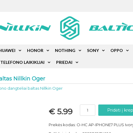
HUAWEI
HONOR
NOTHING
SONY
OPPO
TELEFONO LAIKIKLIAI
PRIEDAI
ltas Nillkin Oger
ono dangteliai baltas Nillkin Oger
€ 5.99
Prekės kodas: O-HC AP-IPHONE7 PLUS Ivor