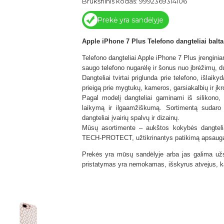
Brūkšninis kodas: 9992369314106
Prekė yra sandėlyje
Apple iPhone 7 Plus Telefono dangteliai balta
Telefono dangteliai Apple iPhone 7 Plus įrenginia
saugo telefono nugarėlę ir šonus nuo įbrėžimų, du
Dangteliai tvirtai priglunda prie telefono, išlaik
prieigą prie mygtukų, kameros, garsiakalbių ir įkr
Pagal modelį dangteliai gaminami iš silikono,
laikymą ir ilgaamžiškumą. Sortimentą sudaro plo
dangteliai įvairių spalvų ir dizainų.
Mūsų asortimente – aukštos kokybės dangtel
TECH-PROTECT,
užtikrinantys patikimą apsaug
Prekės yra mūsų sandėlyje arba jas galima užsi
pristatymas yra nemokamas, išskyrus atvejus, ka