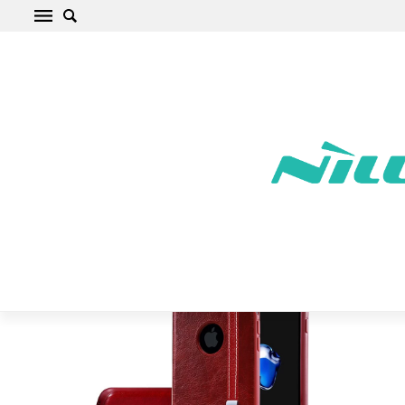
Apple iPhone 7 Plus Telefono dangteliai
raudonas Nillkin Phenom
Pradžia
/
Apple
/
iPhone
/
iPhone 7 Plus
/
iPhone 7 Plus Telefono
dangteliai raudonas Nillkin Phenom