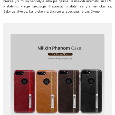
Prekės yra mūsų sandėlyje arba jas galima užsisakyti internetu su DPD
pristatymu visoje Lietuvoje. Paprastai pristatymas yra nemokamas,
išskyrus atvejus, kai prekė yra akcijoje ar specialiame pasiūlyme.