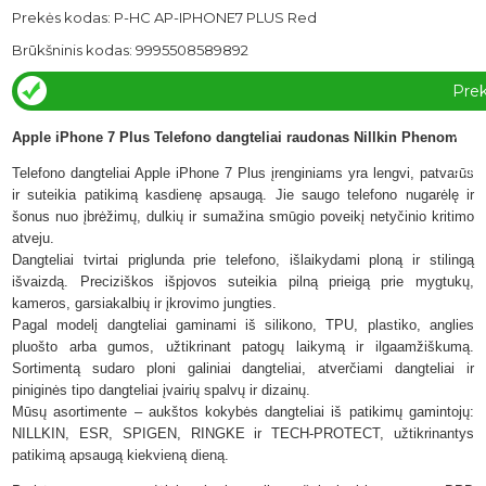
Prekės kodas: P-HC AP-IPHONE7 PLUS Red
Brūkšninis kodas: 9995508589892
Pre
yra
Apple iPhone 7 Plus Telefono dangteliai raudonas Nillkin Phenom
sand
Telefono dangteliai Apple iPhone 7 Plus įrenginiams yra lengvi, patvarūs
ir suteikia patikimą kasdienę apsaugą. Jie saugo telefono nugarėlę ir
šonus nuo įbrėžimų, dulkių ir sumažina smūgio poveikį netyčinio kritimo
atveju.
Dangteliai tvirtai priglunda prie telefono, išlaikydami ploną ir stilingą
išvaizdą. Preciziškos išpjovos suteikia pilną prieigą prie mygtukų,
kameros, garsiakalbių ir įkrovimo jungties.
Pagal modelį dangteliai gaminami iš silikono, TPU, plastiko, anglies
pluošto arba gumos, užtikrinant patogų laikymą ir ilgaamžiškumą.
Sortimentą sudaro ploni galiniai dangteliai, atverčiami dangteliai ir
piniginės tipo dangteliai įvairių spalvų ir dizainų.
Mūsų asortimente – aukštos kokybės dangteliai iš patikimų gamintojų:
NILLKIN, ESR, SPIGEN, RINGKE ir TECH-PROTECT,
užtikrinantys
patikimą apsaugą kiekvieną dieną.