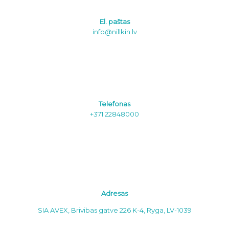
El. paštas
info@nillkin.lv
Telefonas
+371 22848000
Adresas
SIA AVEX, Brivibas gatve 226 K-4, Ryga, LV-1039