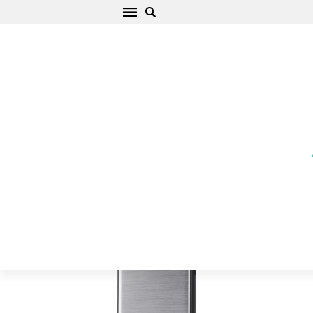
Apple iPhone 7 Plus Telefono dangteliai
sidabrinis Nillkin Lensen
Pradžia
/
Apple
/
iPhone
/
iPhone 7 Plus
/
iPhone 7 Plus Telefono
dangteliai sidabrinis Nillkin Lensen