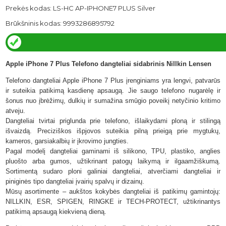
Prekės kodas: LS-HC AP-IPHONE7 PLUS Silver
Brūkšninis kodas: 9993286895792
Apple iPhone 7 Plus Telefono dangteliai sidabrinis Nillkin Lensen
Telefono dangteliai Apple iPhone 7 Plus įrenginiams yra lengvi, patvarūs
ir suteikia patikimą kasdienę apsaugą. Jie saugo telefono nugarėlę ir
šonus nuo įbrėžimų, dulkių ir sumažina smūgio poveikį netyčinio kritimo
atveju.
Dangteliai tvirtai priglunda prie telefono, išlaikydami ploną ir stilingą
išvaizdą. Preciziškos išpjovos suteikia pilną prieigą prie mygtukų,
kameros, garsiakalbių ir įkrovimo jungties.
Pagal modelį dangteliai gaminami iš silikono, TPU, plastiko, anglies
pluošto arba gumos, užtikrinant patogų laikymą ir ilgaamžiškumą.
Sortimentą sudaro ploni galiniai dangteliai, atverčiami dangteliai ir
piniginės tipo dangteliai įvairių spalvų ir dizainų.
Mūsų asortimente – aukštos kokybės dangteliai iš patikimų gamintojų:
NILLKIN, ESR, SPIGEN, RINGKE ir TECH-PROTECT,
užtikrinantys
patikimą apsaugą kiekvieną dieną.