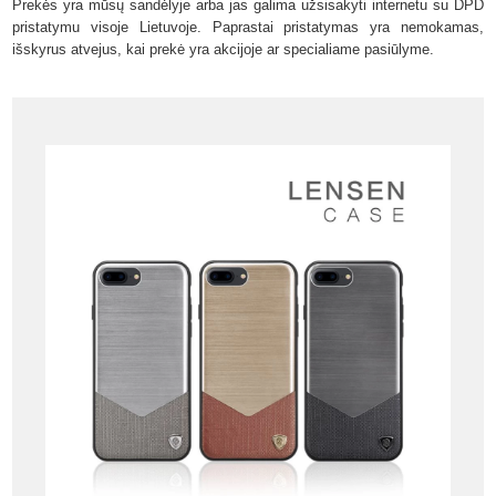
Prekės yra mūsų sandėlyje arba jas galima užsisakyti internetu su DPD
pristatymu visoje Lietuvoje. Paprastai pristatymas yra nemokamas,
išskyrus atvejus, kai prekė yra akcijoje ar specialiame pasiūlyme.