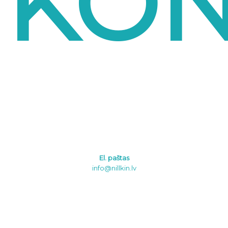
KON
El. paštas
info@nillkin.lv